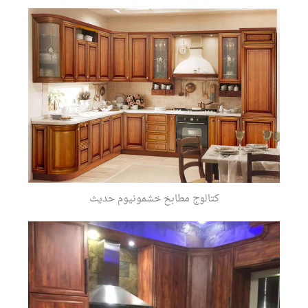
كتالوج مطابخ خشمونيوم حديث