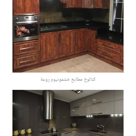
كتالوج مطابخ خشمونيوم روعة