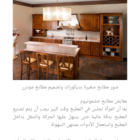
صور مطابخ صغيرة بديكورات وتصميم مطابخ مودرن
مقابض مطابخ خشمونيوم
بما أن المرأة تجلس في المطبخ وقت كبير يجب أن يتم تصنيع
المطبخ بدقة عالية حتى يسهل عليها الحركة والتنقل بداخل
المطبخ واستعمال الأدوات بمنتهى السهولة.