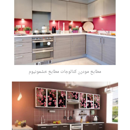
مطابخ مودرن كتالوجات مطابخ خشمونيوم