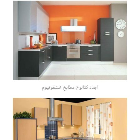
اجدد كتالوج مطابخ خشمونيوم