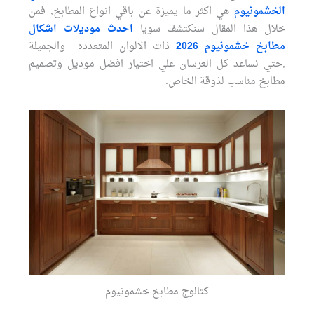
الخشمونيوم
هي اكثر ما يميزة عن باقي انواع المطابخ, فمن
خلال هذا المقال سنكتشف سويا
احدث موديلات اشكال
مطابخ خشمونيوم 2026
ذات الالوان المتعدده والجميلة
,حتي نساعد كل العرسان علي اختيار افضل موديل وتصميم
مطابخ مناسب لذوقة الخاص.
كتالوج مطابخ خشمونيوم