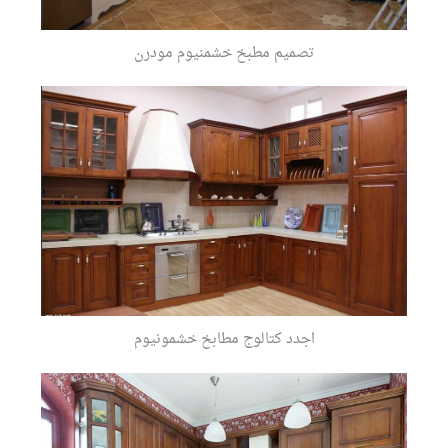
اجدد كتالوج مطابخ خشمونيوم