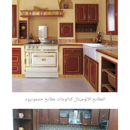
المطابخ الالوميتال كتالوجات مطابخ خشمونيوم