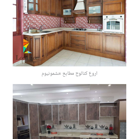
اروع كتالوج مطابخ خشمونيوم