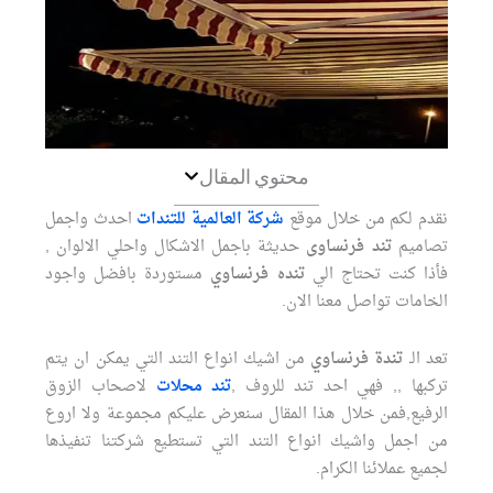
محتوي المقال
نقدم لكم من خلال موقع
شركة العالمية للتندات
احدث واجمل
تصاميم
تند فرنساوى
حديثة باجمل الاشكال واحلي الالوان ,
فأذا كنت تحتاج الي
تنده فرنساوي
مستوردة بافضل واجود
الخامات تواصل معنا الان.
تعد الـ
تندة فرنساوي
من اشيك انواع التند التي يمكن ان يتم
تركبها ,, فهي احد تند للروف ,
تند محلات
لاصحاب الزوق
الرفيع,فمن خلال هذا المقال سنعرض عليكم مجموعة ولا اروع
من اجمل واشيك انواع التند التي تستطيع شركتنا تنفيذها
لجميع عملائنا الكرام.