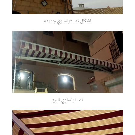
اشكال تند فرنساوي جديده
تند فرنساوي للبيع