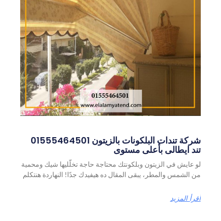
شركة تندات البلكونات بالزيتون 01555464501
تند ايطالى بأعلى مستوى
لو عايش في الزيتون وبلكونتك محتاجة حاجة تخلّليها شيك ومحمية
من الشمس والمطر، يبقى المقال ده هيفيدك جدًا! النهاردة هنتكلم
أقرأ المزيد