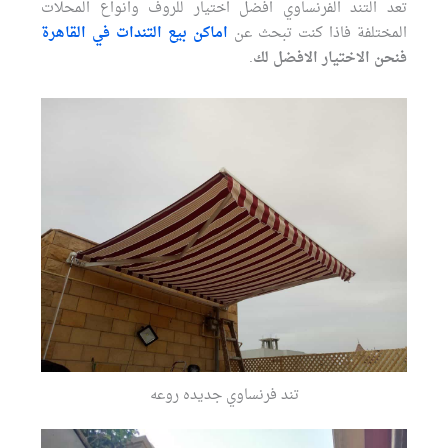
تعد التند الفرنساوي افضل اختيار للروف وانواع المحلات
المختلفة فاذا كنت تبحث عن
اماكن بيع التندات في القاهرة
فنحن الاختيار الافضل لك
.
تند فرنساوي جديده روعه