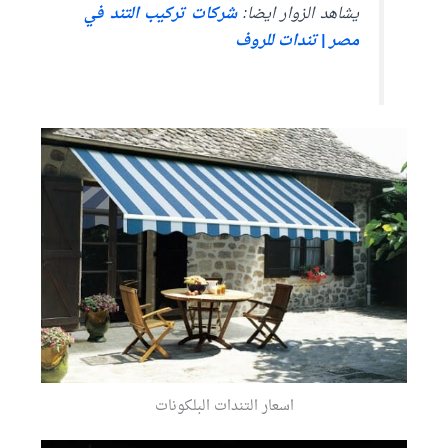
يشاهد الزوار ايضا:
شركات تركيب التند في
مصر | تندات للروف
اسعار التندات البلكونات