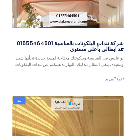
شركة تندات البلكونات بالعباسية 01555464501
تند ايطالى بأعلى مستوى
لو عايش في العباسية وبلكونتك محتاجة لمسة جديدة تخلّيها شيك
ومفيدة، يبقى المقال ده ليك! النهاردة هنتكلم عن تندات البلكونات
أقرأ المزيد
تند