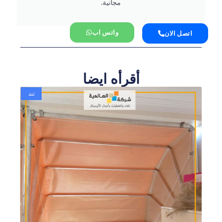
مجانية.
واتس اب
اتصل الان
أقرأه ايضا
تند