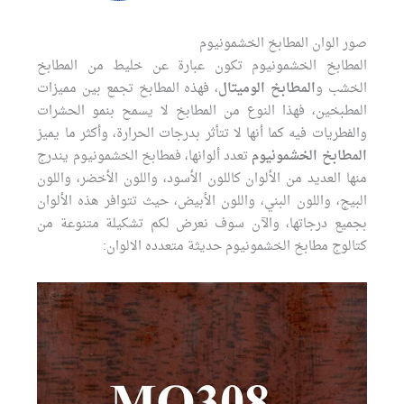
صور الوان المطابخ الخشمونيوم
المطابخ الخشمونيوم تكون عبارة عن خليط من المطابخ
الخشب و
المطابخ الوميتال
، فهذه المطابخ تجمع بين مميزات
المطبخين، فهذا النوع من المطابخ لا يسمح بنمو الحشرات
والفطريات فيه كما أنها لا تتأثر بدرجات الحرارة، وأكثر ما يميز
المطابخ الخشمونيوم
تعدد ألوانها، فمطابخ الخشمونيوم يندرج
منها العديد من الألوان كاللون الأسود، واللون الأخضر، واللون
البيج، واللون البني، واللون الأبيض، حيث تتوافر هذه الألوان
بجميع درجاتها، والآن سوف نعرض لكم تشكيلة متنوعة من
كتالوج مطابخ الخشمونيوم حديثة متعدده الالوان: