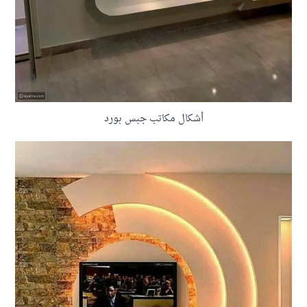
أشكال مكاتب جبس بورد