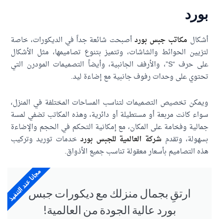
رد
كال
مكاتب جبس بورد
أصبحت شائعة جداً في الديكورات، خاصة
يين الحوائط والشاشات، وتتميز بتنوع تصاميمها، مثل الأشكال
على حرف “S”، والأرفف الجانبية، وأيضاً التصميمات المودرن التي
وي على وحدات رفوف جانبية مع إضاءة ليد.
كن تخصيص التصميمات لتناسب المساحات المختلفة في المنزل،
ء كانت مربعة أو مستطيلة أو دائرية، وهذه المكاتب تضفي لمسة
لية وفخامة على المكان، مع إمكانية التحكم في الحجم والإضاءة
ولة، وتقدم
شركة العالمية للجبس بورد
خدمات توريد وتركيب
 التصاميم بأسعار معقولة تناسب جميع الأذواق.
مجانا عند التنفيذ
ارتقِ بجمال منزلك مع ديكورات جبس
بورد عالية الجودة من العالمية!